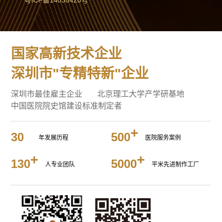
粤ICP备14038420号
国家高新技术企业
深圳市"专精特新"企业
深圳市最佳雇主企业
北京理工大学产学研基地
中国医院院史馆建设标准制定者
30
500
年发展历程
医院服务案例
130
5000
人专业团队
平米先进制作工厂