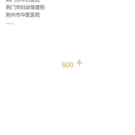
荆门市中心医院
荆门市妇幼保健院
荆州市中医医院
......
500
近二十年来，大略公司一步一个脚印，踏遍了华夏大地。
我们与全国500多家医院一起，在中国医院文化建设中上下求索，
共同创造一个又一个传奇。