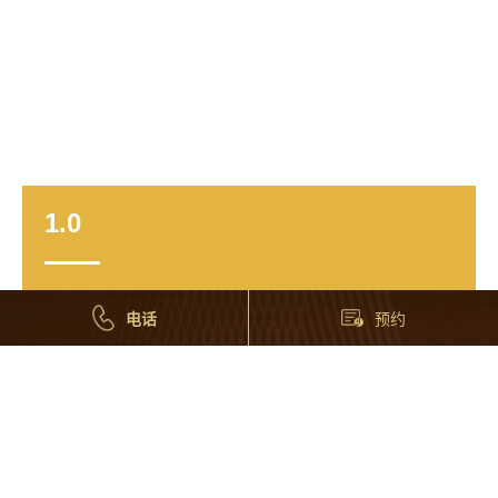
重庆市璧山区人民医院
文化建设|品牌形象|场景导视
重庆市璧山区人民医院位于璧山城区中心，毗邻重庆大
学城、科学城，是一所集医疗、教学、科研、康复和预
防保健为一体的三级甲等综合医院，2021年荣获“第四届
中国最美医院”荣誉。“山出白石，明润如璧”，是谓璧
山。玉是中国文化独有之物，诗曰：如切如磋，如琢如
电话
预约
磨，说的就是制玉。我们提出“琢玉精神”的核心理念，营
MORE
造以人为本的就医氛围，彰显医院独有的文化特色，让
医院更具情怀、更有故事，成为地域的文化符号和靓丽
名片。
青海省第五人民医院
文化建设|品牌形象|场景导视