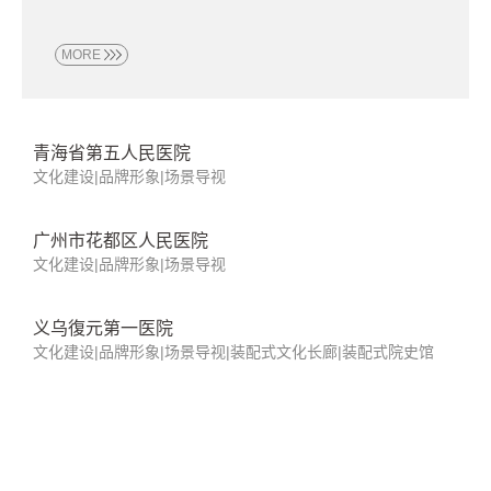
院实现打造国际知名强院的品牌形象。
MORE
三门峡市中心医院
文化建设|装配式文化长廊|装配式院史馆
邓州市人民医院
文化理念 | 品牌形象 | 智能导视工程
福建医科大学附属第一医院福清分院
文化建设|品牌形象|智能导视工程
众多大略公司服务过的医院被评为“中国最美医院”