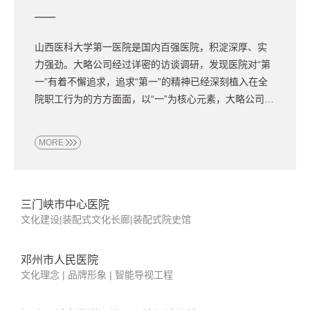
河北医科大学第二医院是河北省综合实力最强的综合性
三级甲等医院。大略公司从医院百年院庆策划设计角度
出发，为医院提供管理咨询、文化建设整合、品牌形
象、导视系统、空间环境、形象宣传片等一整套服务体
系，向社会集中展现医院100年来的辉煌发展成就，为医
院“创建国家级区域综合医疗中心”的战略目标吹响号角。
MORE
阳江市人民医院
文化理念 | 品牌形象 | 场景导视 |装配式文化长廊 |装配式院史
馆设计
忠县人民医院
文化建设|品牌形象
苏北人民医院