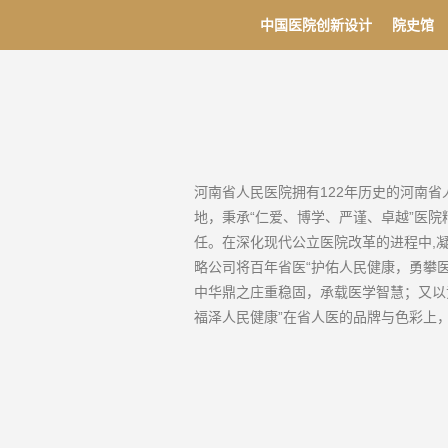
中国医院创新设计
院史馆
河南省人民医院拥有122年历史的河南
地，秉承“仁爱、博学、严谨、卓越”医
任。在深化现代公立医院改革的进程中,凝
略公司将百年省医“护佑人民健康，勇攀
中华鼎之庄重稳固，承载医学智慧；又以
福泽人民健康”在省人医的品牌与色彩上