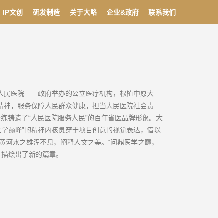
IP文创
研发制造
关于大略
企业&政府
联系我们
省人民医院——政府举办的公立医疗机构，根植中原大
院精神，服务保障人民群众健康，担当人民医院社会责
练铸造了“人民医院服务人民”的百年省医品牌形象。大
医学巅峰”的精神内核贯穿于项目创意的视觉表达，借以
黄河水之雄浑不息，阐释人文之美。“问鼎医学之巅，
，描绘出了新的篇章。