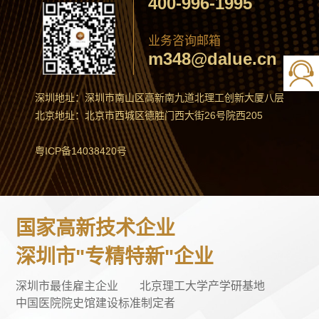
400-996-1995
业务咨询邮箱
m348@dalue.cn
深圳地址：深圳市南山区高新南九道北理工创新大厦八层
北京地址：北京市西城区德胜门西大街26号院西205
粤ICP备14038420号
国家高新技术企业
深圳市"专精特新"企业
深圳市最佳雇主企业
北京理工大学产学研基地
中国医院院史馆建设标准制定者